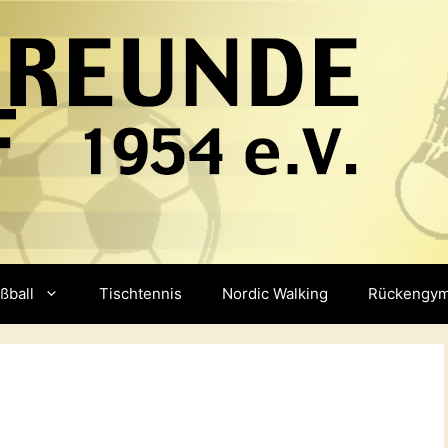
ßball
Tischtennis
Nordic Walking
Rückengym